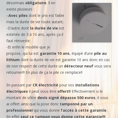
désormais
obligatoire
. Il en
existe plusieurs :
–
Avec piles
dont le prix est faible
mais la durée de vie toute autant;
-D’autre dont
la durée de vie
est
estimée de 3 à 10 ans, après ça il
faut réinvestir;
-Et enfin le modèle que je
propose, qui lui est
garantie 10 ans
, équipé d’une
pile au
lithium
dont la durée de vie est garantie 10 ans donc en cas
de non respect de cette durée un
détecteur neuf
vous sera
retourner!!! En plus de ça la pile ce remplace!!
En passant par
CR électricité
pour vos
installations
électriques
il peut vous être
offert!!
Effectivement si le
montant de vôtre
devis
signé dépasse 500 euros
, il vous
ai offert ainsi que la pose donc
tamponné par un
professionnel
qui vous donne
l’accès à cette
garantie
.
En effet
seul ce tampon vous donne cette garantie!!!