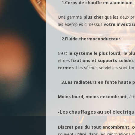
1.
C
orps de chauffe en aluminium,
Une gamme
plus cher
que les deux p
les exemples ci-dessus
votre investis
2.Fluide thermoconducteur
:
C’est
le système le plus lourd
, le
pl
et des
fixations et supports
solides
termes
. Les sèches serviettes sont to
3.Les
radiateurs en fonte haute
Moins lourd, moins
encombrant
, à
t
-Les
chauffages au sol électriqu
Discret pas du tout encombrant
, 
souvent utilisé dans les rénovations 