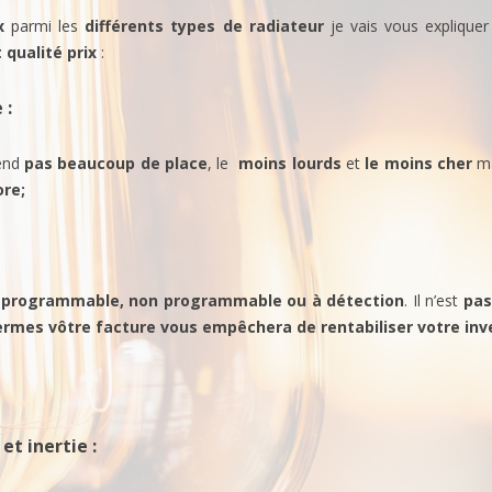
EUR DE FUMÉE
x
parmi les
différents types de radiateur
je vais vous expliquer
MISE À LA TERRE
 qualité
prix
:
NANCES ÉLECTRIQUES
CHAUFFAGE ÉLECTRIQUE
e
:
EURS ÉLECTRIQUES
RADIATEURS FONTES ACTIVES
ATISMES
rend
pas beaucoup de place
, le
moins lourds
et
le moins cher
ma
RÉTRO-PROJECTEUR
ore;
NICATIONS
TABLEAU ÉTANCHE (BASSIN)
SION
ECLAIRAGES INTÉRIEURS
AGE EXTERIEUR
n
programmable, non programmable ou à détection
. Il n’est
pas
ermes vôtre facture vous empêchera de rentabiliser votre in
NE
 et inertie
: