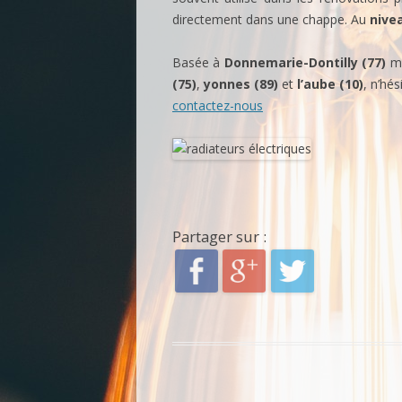
directement dans une chappe. Au
nivea
Basée à
Donnemarie-Dontilly (77)
ma
(75)
,
yonnes (89)
et
l’aube (10)
, n’hé
contactez-nous
Partager sur :