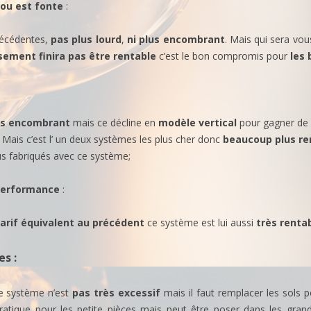
 ou est fonte
:
récédentes,
pas plus lourd
,
ni plus encombrant
. Mais qui sera vou
sement finira pas être rentable
c’est le bon compromis pour
les
us
encombrant
mais ce décline en
modèle vertical
pour gagner de l
. Mais c’est l’ un deux systèmes les plus cher donc
beaucoup plus re
us fabriqués avec ce système;
 performance
:
arif équivalent au précédent
ce système est lui aussi
très renta
es
:
ce système n’est
pas très excessif
mais il faut remplacer les sols p
pratique pour les petite pièces mais peut être poser dans les gran