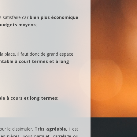
s satisfaire ca
r bien plus économique
 budgets moyens
;
a place, il faut donc de grand espace
ntable à court termes et à long
ble à cours et long termes;
our le dissimuler.
Très agréable
, il est
des pièces. Sous parquet, carrelage ou