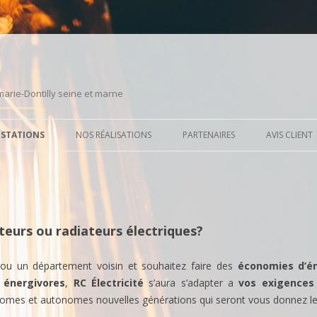
emarie-Dontilly seine et marne
Aller
au
ÉSTATIONS
NOS RÉALISATIONS
PARTENAIRES
AVIS CLIENT
contenu
principal
AGE ÉLECTRIQUE
RÉNOVATION ÉLECTRIQUE
FOURNISSEURS
TOTALE EN ENCASTRÉ
TION ÉLECTRIQUE
ENTREPRISES
POSE D’ANTENNE TÉLÉVISION
LATIONS ÉLECTRIQUES
MARQUES
eurs ou radiateurs électriques?
ÉCLAIRAGES EXTERIEURS
 ou un département voisin et souhaitez faire des
économies d’é
REMPLACEMENT DE TABLEAU
t
énergivores
,
RC Électricité
s’aura s’adapter a
vos exigences
ÉLECTRIQUE
 AUX NORMES PARTIELLES
omes et autonomes nouvelles générations qui seront vous donnez le
VMC HYGRORÉGLABLE