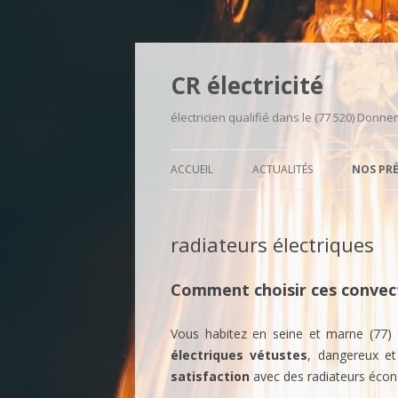
CR électricité
électricien qualifié dans le (77 520) Donn
ACCUEIL
ACTUALITÉS
NOS PR
DÉPANN
radiateurs électriques
RÉNOVA
INSTAL
Comment choisir ces convect
NEUVES
Vous habitez en seine et marne (77)
VMC
électriques vétustes
, dangereux e
REMISE
satisfaction
avec des radiateurs écon