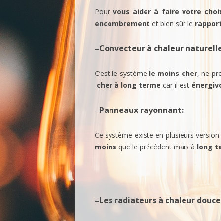
DÉTECT
Pour
vous aider
à faire votre choi
encombrement
et bien sûr le
rapport
MAINTE
–
Convecteur à chaleur naturell
RADIAT
AUTOM
C’est le système
le moins cher
, ne p
cher à long terme
car il est
énergiv
COMMU
TÉLÉVI
–
Panneaux rayonnant
:
ÉCLAIR
Ce système existe en plusieurs versio
moins
que le précédent mais à
long t
ENSEIG
–
Les radiateurs à chaleur douce