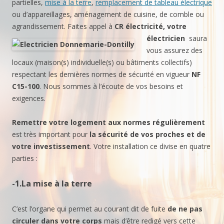
partielles,
mise à la terre
,
remplacement de tableau électrique
ou d’appareillages, aménagement de cuisine, de comble ou
agrandissement. Faites appel à
CR électricité,
votre
électricien
saura
vous assurez des
locaux (maison(s) individuelle(s) ou bâtiments collectifs)
respectant les dernières normes de sécurité en vigueur
NF
C15-100
. Nous sommes à l’écoute de vos besoins et
exigences.
Remettre votre logement aux normes régulièrement
est très important pour
la sécurité de vos proches et de
votre investissement
. Votre installation ce divise en quatre
parties :
-1.La mise à la terre
C’est l’organe qui permet au courant dit de fuite
de ne pas
circuler dans votre corps
mais d’être redigé vers cette