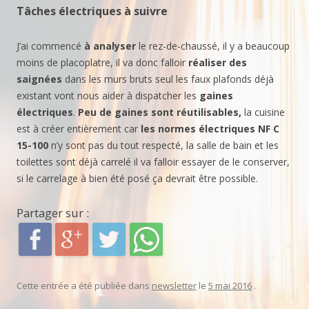
Tâches électriques à suivre
J’ai commencé
à analyser
le rez-de-chaussé, il y a beaucoup
moins de placoplatre, il va donc falloir
réaliser des
saignées
dans les murs bruts seul les faux plafonds déjà
existant vont nous aider à dispatcher les
gaines
électriques
.
Peu de gaines sont réutilisables,
la cuisine
est à créer entièrement car
les normes électriques NF C
15-100
n’y sont pas du tout respecté, la salle de bain et les
toilettes sont déjà carrelé il va falloir essayer de le conserver,
si le carrelage à bien été posé ça devrait être possible.
Partager sur :
Cette entrée a été publiée dans
newsletter
le
5 mai 2016
.