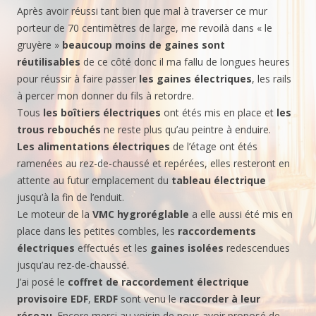
Après avoir réussi tant bien que mal à traverser ce mur
porteur de 70 centimètres de large, me revoilà dans « le
gruyère »
beaucoup moins
de gaines sont
réutilisables
de ce côté donc il ma fallu de longues heures
pour réussir à faire passer
les gaines électriques
, les rails
à percer mon donner du fils à retordre.
Tous
les boîtiers électriques
ont étés mis en place et
les
trous
rebouchés
ne reste plus qu’au peintre à enduire.
Les alimentations électriques
de l’étage ont étés
ramenées au rez-de-chaussé et repérées, elles resteront en
attente au futur emplacement du
tableau électrique
jusqu’à la fin de l’enduit.
Le moteur de la
VMC hygroréglable
a elle aussi été mis en
place dans les petites combles, les
raccordements
électriques
effectués et les
gaines isolées
redescendues
jusqu’au rez-de-chaussé.
J’ai posé le
coffret de raccordement électrique
provisoire EDF
,
ERDF
sont venu le
raccorder à leur
réseau
. Encore merci au voisin de nous avoir proposé de